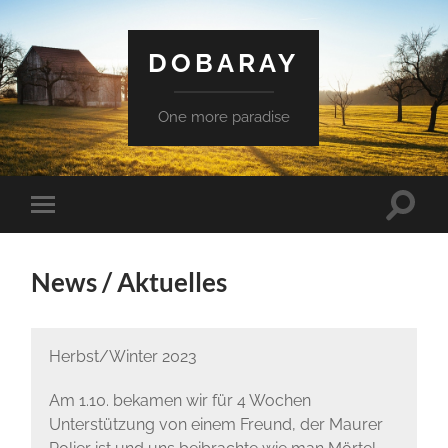
DOBARAY
One more paradise
Suchfe
Mobile-
ein-/a
Menü
ein-/ausblenden
News / Aktuelles
Herbst/Winter 2023
Am 1.10. bekamen wir für 4 Wochen
Unterstützung von einem Freund, der Maurer