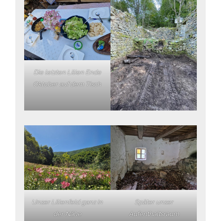
Die letzten Lilien Ende
Oktober auf dem Tisch
Unser Lilienfeld ganz in
Später unser
der Nähe
Aufenthaltsraum